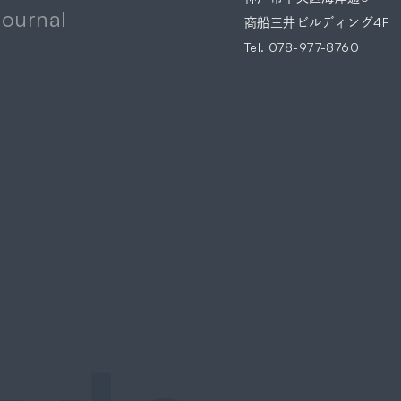
News
Journal
商船三井ビルディング4F
Tel.
078-977-8760
Journal