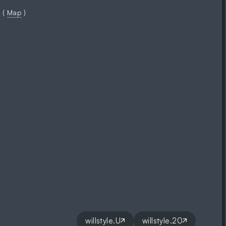
 (
Map
)
willstyle.U
willstyle.20