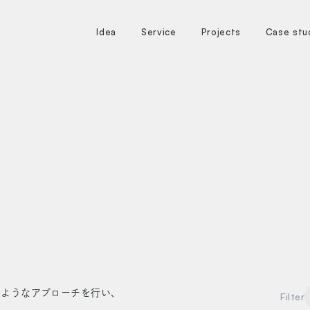
本文までスキップする
のようなアプローチを行い、
Filter